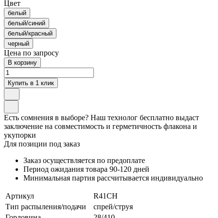
Цвет
белый
белый/синий
белый/красный
черный
Цена по запросу
В корзину
Купить в 1 клик
Есть сомнения в выборе? Наш технолог бесплатно выдаст
заключение на совместимость и герметичность флакона и
укупорки
Для позиции под заказ
Заказ осуществляется по предоплате
Период ожидания товара
90-120 дней
Минимальная партия рассчитывается индивидуально
Артикул
R41CH
Тип распыления/подачи
спрей/струя
Горловина
28/410